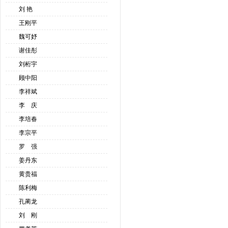
刘 艳
王刚平
魏可妤
谢佳彤
刘桁宇
顾中阳
李祥斌
李 庆
李培春
李宗平
罗 强
姜丹东
黄贵福
陈利梅
孔蔺龙
刘 刚