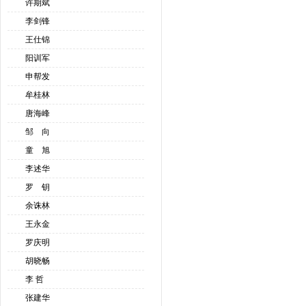
许期斌
李剑锋
王仕锦
阳训军
申帮发
牟桂林
唐海峰
邹 向
童 旭
李述华
罗 钥
余诛林
王永金
罗庆明
胡晓畅
李 哲
张建华