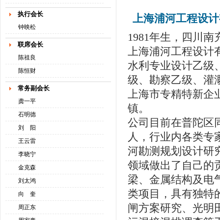
执行会长
上海浦河工程设计
钟映松
1981年生，四川
联席会长
上海浦河工程设计有
陈祖良
水利专业设计乙级
陈恒财
级、勘察乙级、灌
常务副会长
上海市专精特新企
龚一平
镇。
石明德
公司目前在普陀区同
刘 阳
人，行业内各类专
王云雷
河勘测规划设计研
李晓宁
领域做出了自己的
金克森
梁、金属结构及电
刘太鸿
类项目，具有独特
向 奎
闸方案研究、光明
周正东