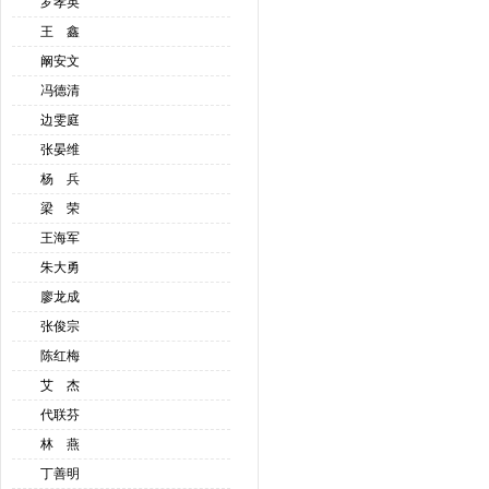
罗孝英
王 鑫
阚安文
冯德清
边雯庭
张晏维
杨 兵
梁 荣
王海军
朱大勇
廖龙成
张俊宗
陈红梅
艾 杰
代联芬
林 燕
丁善明