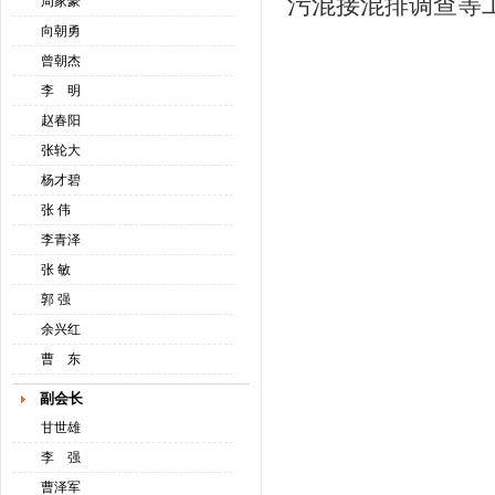
污混接混排调查等
周家豪
向朝勇
曾朝杰
李 明
赵春阳
张轮大
杨才碧
张 伟
李青泽
张 敏
郭 强
余兴红
曹 东
副会长
甘世雄
李 强
曹泽军