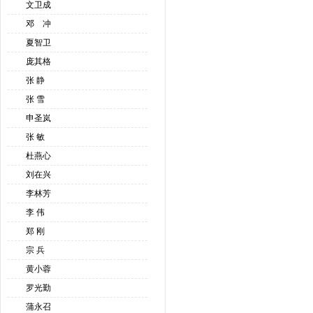
文卫成
邓 冲
夏智卫
庞其格
张 静
张 雪
申圣岚
张 敏
杜燕心
刘在兴
李林芳
李 伟
郑 刚
宗 兵
黄小蓉
罗光勤
蒲永召