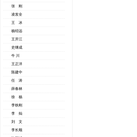
张 刚
凌发全
王 冰
杨绍远
王开江
史继成
牛 川
王正洋
陈建中
任 涛
薛春林
徐 杨
李铁刚
李 灿
刘 文
李长顺