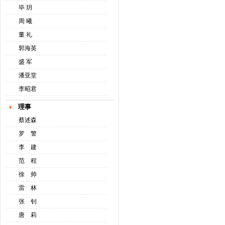
毕 玥
周 曦
董 礼
郭海英
盛 军
潘亚堂
李昭君
理事
蔡述森
罗 警
李 建
范 程
徐 帅
雷 林
张 钊
唐 莉