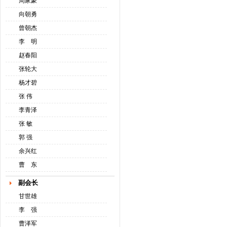
周家豪
向朝勇
曾朝杰
李 明
赵春阳
张轮大
杨才碧
张 伟
李青泽
张 敏
郭 强
余兴红
曹 东
副会长
甘世雄
李 强
曹泽军