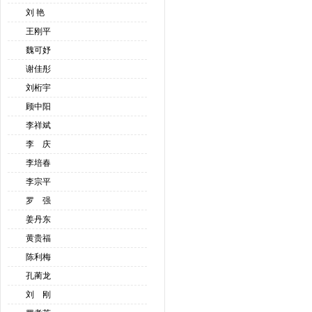
刘 艳
王刚平
魏可妤
谢佳彤
刘桁宇
顾中阳
李祥斌
李 庆
李培春
李宗平
罗 强
姜丹东
黄贵福
陈利梅
孔蔺龙
刘 刚