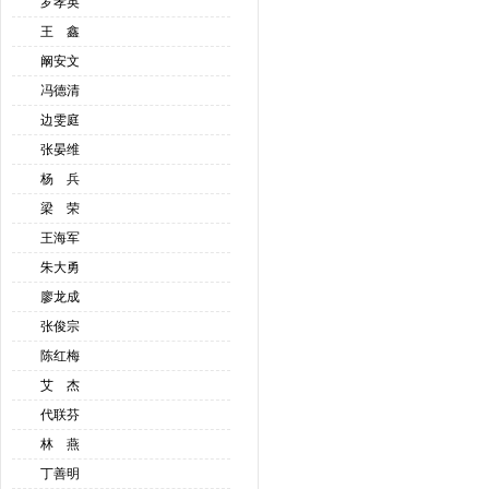
罗孝英
王 鑫
阚安文
冯德清
边雯庭
张晏维
杨 兵
梁 荣
王海军
朱大勇
廖龙成
张俊宗
陈红梅
艾 杰
代联芬
林 燕
丁善明