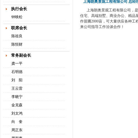
上海朗奥景观工程有限公司 总经
执行会长
上海朗奥景观工程有限公司，是一
住宅、高端别墅、商业办公、精品
钟映松
作苗圃2000亩，可大量供应各种工
来公司指导工作洽谈合作！
联席会长
陈祖良
陈恒财
常务副会长
龚一平
石明德
刘 阳
王云雷
李晓宁
金克森
刘太鸿
向 奎
周正东