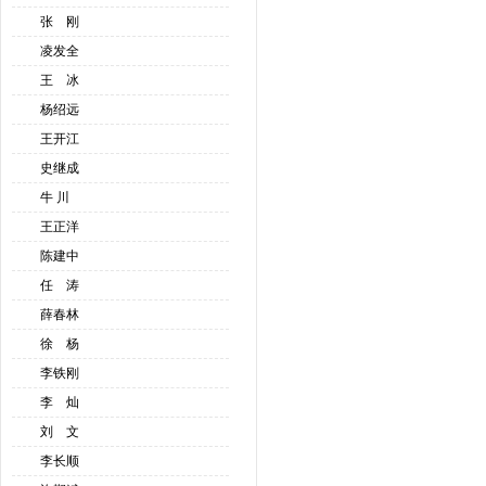
张 刚
凌发全
王 冰
杨绍远
王开江
史继成
牛 川
王正洋
陈建中
任 涛
薛春林
徐 杨
李铁刚
李 灿
刘 文
李长顺