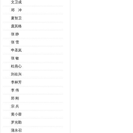
文卫成
邓 冲
夏智卫
庞其格
张 静
张 雪
申圣岚
张 敏
杜燕心
刘在兴
李林芳
李 伟
郑 刚
宗 兵
黄小蓉
罗光勤
蒲永召