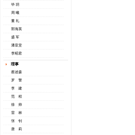
毕 玥
周 曦
董 礼
郭海英
盛 军
潘亚堂
李昭君
理事
蔡述森
罗 警
李 建
范 程
徐 帅
雷 林
张 钊
唐 莉