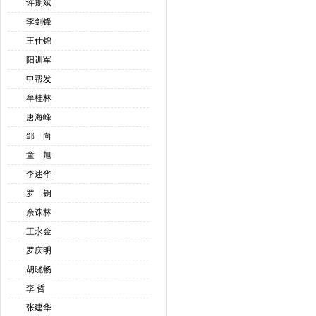
许期斌
李剑锋
王仕锦
阳训军
申帮发
牟桂林
唐海峰
邹 向
童 旭
李述华
罗 钥
余诛林
王永金
罗庆明
胡晓畅
李 哲
张建华