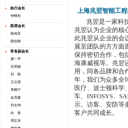
执行会长
上海兆翌智能工程
钟映松
兆翌是一家科技型
联席会长
兆翌认为企业的核
陈祖良
此兆翌从企业的会
陈恒财
展至团队的方方面
常务副会长
保持密切合作，包
龚一平
海康威视等。兆翌
石明德
用，同各品牌和合
刘 阳
年，我们为众多全球
王云雷
医疗、波士顿科学
李晓宁
车、INFOSYS
金克森
示、访客、安防等
刘太鸿
客户共同成长。
向 奎
周正东