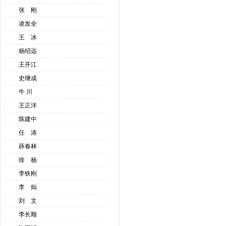
张 刚
凌发全
王 冰
杨绍远
王开江
史继成
牛 川
王正洋
陈建中
任 涛
薛春林
徐 杨
李铁刚
李 灿
刘 文
李长顺