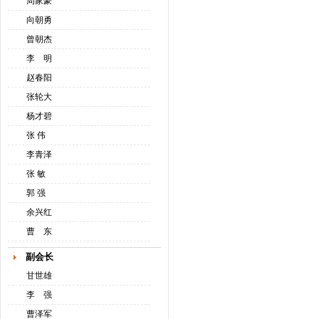
周家豪
向朝勇
曾朝杰
李 明
赵春阳
张轮大
杨才碧
张 伟
李青泽
张 敏
郭 强
余兴红
曹 东
副会长
甘世雄
李 强
曹泽军