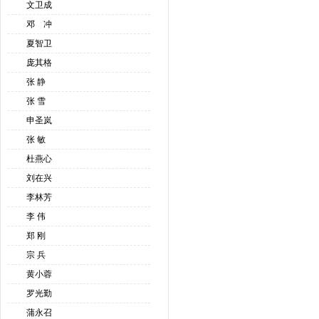
文卫成
邓 冲
夏智卫
庞其格
张 静
张 雪
申圣岚
张 敏
杜燕心
刘在兴
李林芳
李 伟
郑 刚
宗 兵
黄小蓉
罗光勤
蒲永召