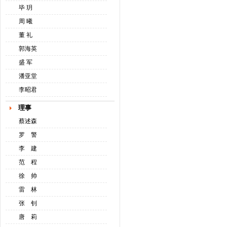
毕 玥
周 曦
董 礼
郭海英
盛 军
潘亚堂
李昭君
理事
蔡述森
罗 警
李 建
范 程
徐 帅
雷 林
张 钊
唐 莉