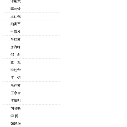
许期斌
李剑锋
王仕锦
阳训军
申帮发
牟桂林
唐海峰
邹 向
童 旭
李述华
罗 钥
余诛林
王永金
罗庆明
胡晓畅
李 哲
张建华