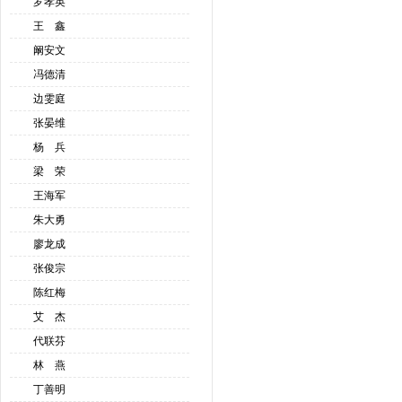
罗孝英
王 鑫
阚安文
冯德清
边雯庭
张晏维
杨 兵
梁 荣
王海军
朱大勇
廖龙成
张俊宗
陈红梅
艾 杰
代联芬
林 燕
丁善明