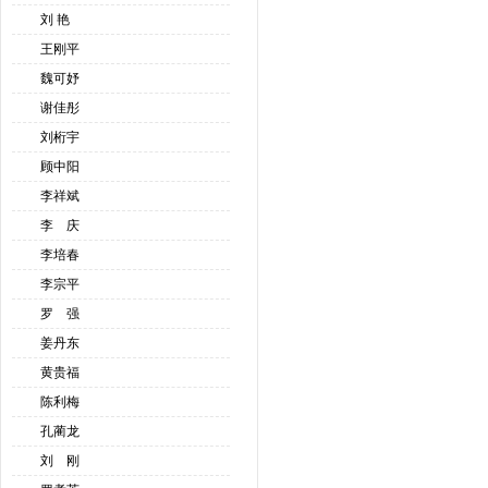
刘 艳
王刚平
魏可妤
谢佳彤
刘桁宇
顾中阳
李祥斌
李 庆
李培春
李宗平
罗 强
姜丹东
黄贵福
陈利梅
孔蔺龙
刘 刚