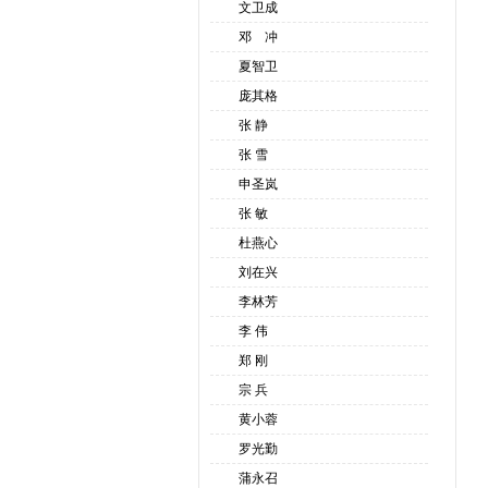
文卫成
邓 冲
夏智卫
庞其格
张 静
张 雪
申圣岚
张 敏
杜燕心
刘在兴
李林芳
李 伟
郑 刚
宗 兵
黄小蓉
罗光勤
蒲永召