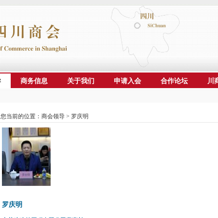
导
商务信息
关于我们
申请入会
合作论坛
川
您当前的位置：商会领导 > 罗庆明
罗庆明