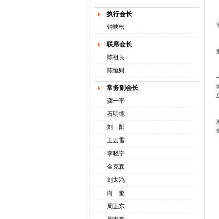
执行会长
钟映松
联席会长
陈祖良
陈恒财
常务副会长
龚一平
石明德
刘 阳
王云雷
李晓宁
金克森
刘太鸿
向 奎
周正东