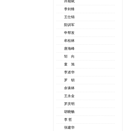
许期斌
李剑锋
王仕锦
阳训军
申帮发
牟桂林
唐海峰
邹 向
童 旭
李述华
罗 钥
余诛林
王永金
罗庆明
胡晓畅
李 哲
张建华