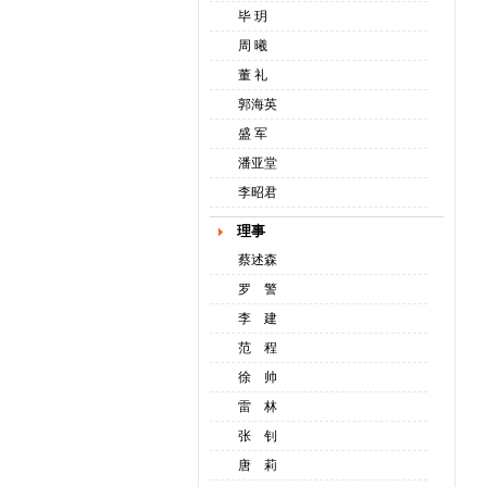
毕 玥
周 曦
董 礼
郭海英
盛 军
潘亚堂
李昭君
理事
蔡述森
罗 警
李 建
范 程
徐 帅
雷 林
张 钊
唐 莉