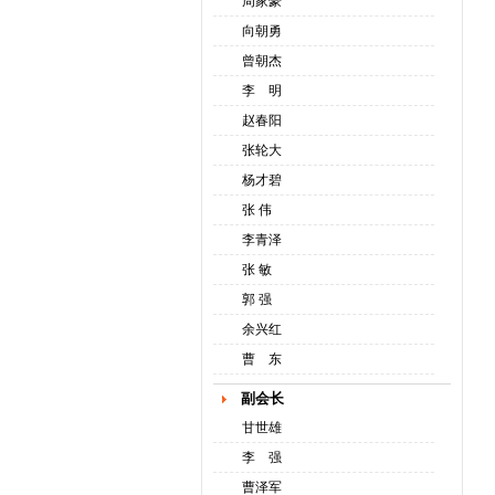
周家豪
向朝勇
曾朝杰
李 明
赵春阳
张轮大
杨才碧
张 伟
李青泽
张 敏
郭 强
余兴红
曹 东
副会长
甘世雄
李 强
曹泽军