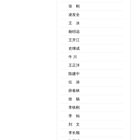
张 刚
凌发全
王 冰
杨绍远
王开江
史继成
牛 川
王正洋
陈建中
任 涛
薛春林
徐 杨
李铁刚
李 灿
刘 文
李长顺