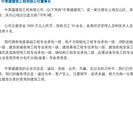
中莱建建筑工程有限公司董事长
中莱建建筑工程有限公司（以下简称“中莱建建筑”） 是一家注册在上海宝山区，
业，其办公地点位盘古路778号5楼。
公司注册资金 5000 万元人民币，现有员工 50 余名，各类经济管理人员和技术人员达
造师 8 名。
我司拥有地基基础工程专业承包一级，电子与智能化工程专业承包一级，消防设施
一级，建筑装修装饰工程专业承包一级，建筑幕墙工程专业承包一级，建筑机电安装
城市及道路照明工程专业承包一级，钢结构工程专业承包二级，起重设备安装工程专
企业资质劳务分包不分级(备案）等各类资质。
中莱建建筑的企业宗旨是：诚信、高效、合作、共赢。在过去的几年中，我们已经服
准。我们的服务理念是：诚信为本，客户至上。注重细节，追求卓越。努力为每一位
位建造出更好更美的建筑工程。