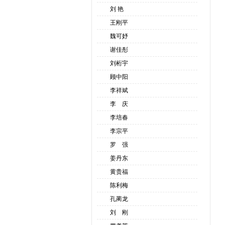
刘 艳
王刚平
魏可妤
谢佳彤
刘桁宇
顾中阳
李祥斌
李 庆
李培春
李宗平
罗 强
姜丹东
黄贵福
陈利梅
孔蔺龙
刘 刚